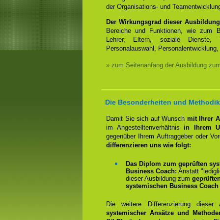
der Organisations- und Teamentwicklun
Der Wirkungsgrad dieser Ausbildung
Bereiche und Funktionen, wie zum Be
Lehrer, Eltern, soziale Dienste, 
Personalauswahl, Personalentwicklung, 
» zum Seitenanfang der Ausbildung zu
Die Besonderheiten und Methodik
Damit Sie sich auf Wunsch
mit Ihrer 
im Angestelltenverhältnis
in Ihrem U
gegenüber Ihrem Auftraggeber oder Vo
differenzieren uns wie folgt:
Das Diplom zum geprüften sys
Business Coach:
Anstatt "ledigl
dieser Ausbildung zum
geprüfte
systemischen Business Coach 
Die weitere Differenzierung dieser
systemischer Ansätze und Methode