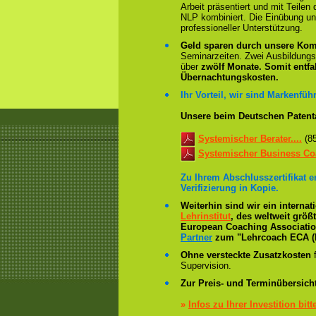
Arbeit präsentiert und mit Teile
NLP kombiniert. Die Einübung un
professioneller Unterstützung.
Geld sparen durch unsere Kom
Seminarzeiten. Zwei Ausbildung
über
zwölf Monate.
Somit entfa
Übernachtungskosten.
Ihr Vorteil, wir sind Markenführ
Unsere beim Deutschen Patent
Systemischer Berater....
(8
Systemischer Business Coa
Zu Ihrem Abschlusszertifikat 
Verifizierung in Kopie.
Weiterhin sind wir ein interna
Lehrinstitut
, des weltweit grö
European Coaching Association 
Partner
zum "Lehrcoach ECA (
Ohne versteckte Zusatzkosten
f
Supervision.
Zur Preis- und Terminübersicht
»
Infos zu Ihrer Investition bitt