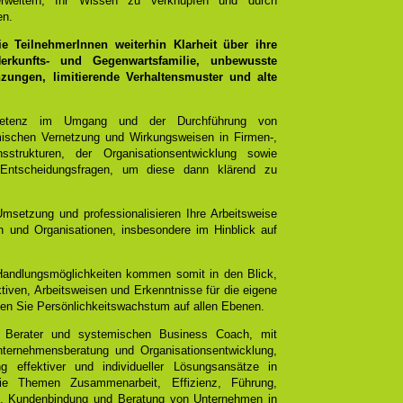
rweitern, Ihr Wissen zu verknüpfen und durch
en.
 TeilnehmerInnen weiterhin Klarheit über ihre
rkunfts- und Gegenwartsfamilie, unbewusste
ungen, limitierende Verhaltensmuster und alte
mpetenz im Umgang und der Durchführung von
emischen Vernetzung und Wirkungsweisen in Firmen-,
sstrukturen, der Organisationsentwicklung sowie
 Entscheidungsfragen, um diese dann klärend zu
Umsetzung und professionalisieren Ihre Arbeitsweise
 und Organisationen, insbesondere im Hinblick auf
 Handlungsmöglichkeiten kommen somit in den Blick,
tiven, Arbeitsweisen und Erkenntnisse für die eigene
chen Sie Persönlichkeitswachstum auf allen Ebenen.
 Berater und systemischen Business Coach, mit
ternehmensberatung und Organisationsentwicklung,
g effektiver und individueller Lösungsansätze in
e Themen Zusammenarbeit, Effizienz, Führung,
e, Kundenbindung und Beratung von Unternehmen in