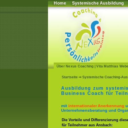
Home
Systemische Ausbildung
Über Nexus Coaching
|
Vita Matthias Web
Startseite
⇒ Systemische Coaching-Ausb
Ausbildung zum systemi
Business Coach für Tei
mit
internationaler Anerkennung
u
Unternehmensberatung und Organ
Die Vorteile und Differenzierung dies
für Teilnehmer aus Ansbach: