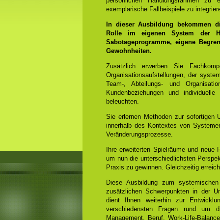
persönlichen Handlungsrahmen zu e
exemplarische Fallbeispiele zu integrier
In dieser Ausbildung bekommen die
Rolle im eigenen System der He
Sabotageprogramme, eigene Begrenz
Gewohnheiten.
Zusätzlich erwerben Sie Fachko
Organisationsaufstellungen, der syst
Team-, Abteilungs- und Organisation
Kundenbeziehungen und individuelle
beleuchten.
Sie erlernen Methoden zur sofortigen 
innerhalb des Kontextes von Systemen
Veränderungsprozesse.
Ihre erweiterten Spielräume und neue
um nun die unterschiedlichsten Perspek
Praxis zu gewinnen. Gleichzeitig errei
Diese Ausbildung zum systemischen
zusätzlichen Schwerpunkten in der Un
dient Ihnen weiterhin zur Entwicklun
verschiedensten Fragen rund um di
Management, Beruf, Work-Life-Balanc