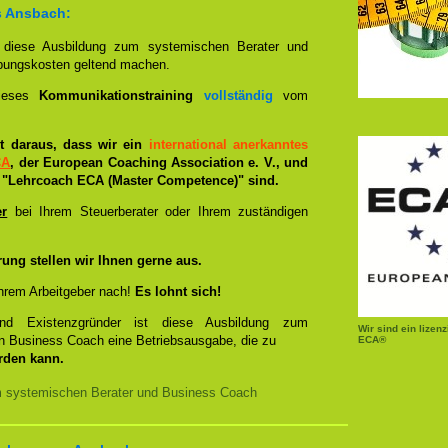
s Ansbach:
n diese Ausbildung zum systemischen Berater und
bungskosten geltend machen.
dieses
Kommunikationstraining
vollständig
vom
ist daraus, dass wir ein
international anerkanntes
CA
, der European Coaching Association e. V., und
"Lehrcoach ECA (Master Competence)" sind.
er
bei Ihrem Steuerberater oder Ihrem zuständigen
rung stellen wir Ihnen gerne aus.
hrem Arbeitgeber nach!
Es lohnt sich!
und Existenzgründer ist diese Ausbildung zum
Wir sind ein lizen
n Business Coach eine Betriebsausgabe, die zu
ECA®
rden kann.
m systemischen Berater und Business Coach