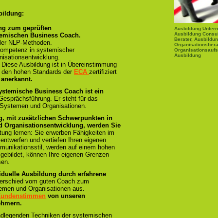
bildung:
ng zum geprüften
Ausbildung Unter
Ausbildung Consu
temischen Business Coach.
Berater, Ausbildu
ller NLP-Methoden.
Organisationsbera
ompetenz in systemischer
Organisationsaufs
Ausbildung
isationsentwicklung.
:
Diese Ausbildung ist in Übereinstimmung
und den hohen Standards der
ECA
zertifiziert
 anerkannt.
ystemische Business Coach ist ein
 Gesprächsführung. Er steht für das
 Systemen und Organisationen.
g, mit zusätzlichen Schwerpunkten in
 Organisationsentwicklung, werden Sie
tung lernen: Sie erwerben Fähigkeiten im
 entwerfen und vertiefen Ihren eigenen
munikationsstil, werden auf einem hohen
sgebildet, können Ihre eigenen Grenzen
sen.
iduelle Ausbildung durch erfahrene
terschied vom guten Coach zum
emen und Organisationen aus.
 Kundenstimmen
von unseren
ehmern.
ndlegenden Techniken der systemischen