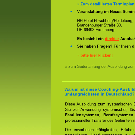
»
Zum detaillierten Terminplan
Veranstaltung im Nexus Semin
NH Hotel Hirschberg/Heidelberg,
Brandenburger Straße 30,
DE-69493 Hirschberg.
Es besteht ein
direkter
Autobah
Sie haben Fragen? Für Ihren d
»
bitte hier klicken!
» zum Seitenanfang der Ausbildung zu
Warum ist diese Coaching-Ausbild
umfangreichsten in Deutschland?
Diese Ausbildung zum systemischen B
Sie zur Anwendung systemischer, lösu
Familiensystemen, Berufssystemen
professioneller Transfer des Gelernten i
Die erworbenen Fähigkeiten, Erfahr