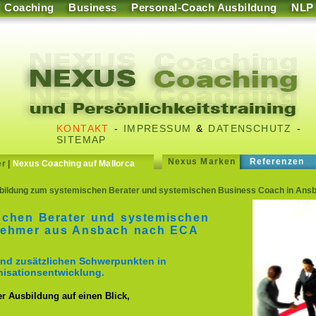
Coaching
Business
Personal-Coach Ausbildung
NLP
KONTAKT
-
IMPRESSUM
&
DATENSCHUTZ
-
SITEMAP
Nexus Marken
Referenzen
er
|
Nexus Coaching auf Mallorca
ildung zum systemischen Berater und systemischen Business Coach in Ansb
schen Berater und systemischen
lnehmer aus Ansbach nach ECA
nd zusätzlichen Schwerpunkten in
isationsentwicklung.
er Ausbildung auf einen Blick,