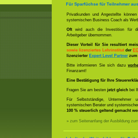
Für Sparfüchse für Teilnehmer au
Privatkunden und Angestellte könne
systemischen Business Coach als Wer
Oft
wird auch die Investition für 
Arbeitgeber übernommen.
Dieser Vorteil für Sie resultiert me
sowie lizenziertes Lehrinstitut
der
E
lizenzierter
Expert Level Partner
zum 
Bitte informieren Sie sich dazu
vorh
Finanzamt!
Eine Bestätigung für Ihre Steuererklä
Fragen Sie am besten
jetzt gleich
bei I
Für Selbstständige, Unternehmer 
systemischen Berater und systemische
100 % steuerlich geltend gemacht we
» zum Seitenanfang der Ausbildung zu