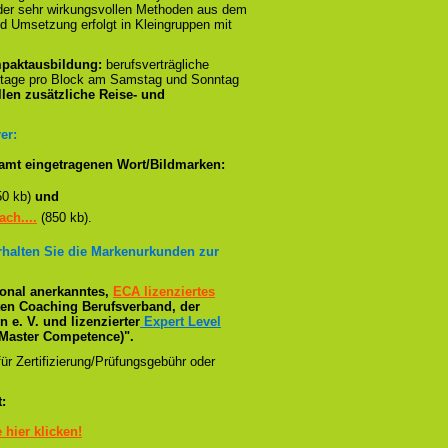
n der sehr wirkungsvollen Methoden aus dem
d Umsetzung erfolgt in Kleingruppen mit
paktausbildung:
berufsverträgliche
stage pro Block am Samstag und Sonntag
llen zusätzliche Reise- und
er:
amt eingetragenen Wort/Bildmarken:
50 kb)
und
ch....
(850 kb).
erhalten Sie die Markenurkunden zur
tional anerkanntes,
ECA lizenziertes
ßten Coaching Berufsverband, der
e. V. und lizenzierter
Expert Level
Master Competence)".
ür Zertifizierung/Prüfungsgebühr oder
:
e hier klicken!