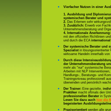
Vierfacher Nutzen in einer Aus
1. Ausbildung und Diplomieru
systemischen Berater und sys
2.
Das Erlernen sehr wirkungsvo
3. Zusätzlich:
Erwerb von Fachk
Unternehmensberatung und Organ
4.
Internationale Anerkennung
mit den offiziellen Richtlinien 
und durch die ECA
international
Der systemische Berater und s
Spezialist
in lösungsorientierter
wirksame Handeln innerhalb von
Durch diese Intensivausbildun
der Unternehmensberatung und
mehr als "nur" systemische Bera
Arbeiten mit NLP Interventionen,
Handlungs-, Beratungs- und Kom
Trainingsniveau professionell au
überwinden und persönlich wach
Der Trainer:
Eine gezielte,
indiv
Praktiker
macht oftmals den Un
professionellen Berater
in Syst
Lesen Sie dazu auch
hier die
begeisterten Ausbildungsteiln
Praxisorientiert
werden alle gru