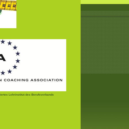
ziertes Lehrinstitut des Berufsverbands