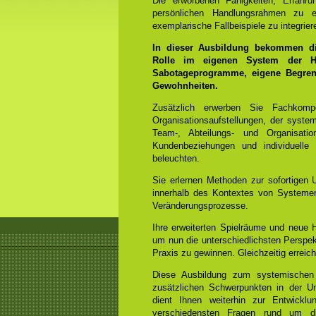
Die erworbenen Fähigkeiten, Erfahr
persönlichen Handlungsrahmen zu e
exemplarische Fallbeispiele zu integrier
In dieser Ausbildung bekommen die
Rolle im eigenen System der He
Sabotageprogramme, eigene Begrenz
Gewohnheiten.
Zusätzlich erwerben Sie Fachko
Organisationsaufstellungen, der syst
Team-, Abteilungs- und Organisation
Kundenbeziehungen und individuelle
beleuchten.
Sie erlernen Methoden zur sofortigen 
innerhalb des Kontextes von Systemen
Veränderungsprozesse.
Ihre erweiterten Spielräume und neue
um nun die unterschiedlichsten Perspek
Praxis zu gewinnen. Gleichzeitig errei
Diese Ausbildung zum systemischen
zusätzlichen Schwerpunkten in der Un
dient Ihnen weiterhin zur Entwicklun
verschiedensten Fragen rund um di