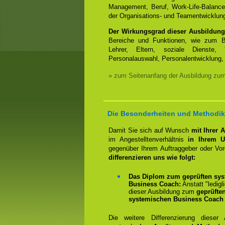
Management, Beruf, Work-Life-Balanc
der Organisations- und Teamentwicklun
Der Wirkungsgrad dieser Ausbildung
Bereiche und Funktionen, wie zum Be
Lehrer, Eltern, soziale Dienste, 
Personalauswahl, Personalentwicklung, 
» zum Seitenanfang der Ausbildung zu
Die Besonderheiten und Methodik 
Damit Sie sich auf Wunsch
mit Ihrer 
im Angestelltenverhältnis
in Ihrem U
gegenüber Ihrem Auftraggeber oder Vo
differenzieren uns wie folgt:
Das Diplom zum geprüften sys
Business Coach:
Anstatt "ledigl
dieser Ausbildung zum
geprüfte
systemischen Business Coach 
Die weitere Differenzierung dieser