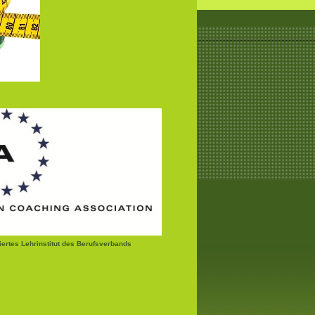
ziertes Lehrinstitut des Berufsverbands