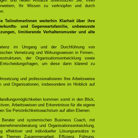
ungen und neuen Ansätze unterstützen Sie, Ihren
rweitern, Ihr Wissen zu verknüpfen und durch
en.
 TeilnehmerInnen weiterhin Klarheit über ihre
rkunfts- und Gegenwartsfamilie, unbewusste
ungen, limitierende Verhaltensmuster und alte
mpetenz im Umgang und der Durchführung von
emischen Vernetzung und Wirkungsweisen in Firmen-,
sstrukturen, der Organisationsentwicklung sowie
 Entscheidungsfragen, um diese dann klärend zu
Umsetzung und professionalisieren Ihre Arbeitsweise
 und Organisationen, insbesondere im Hinblick auf
 Handlungsmöglichkeiten kommen somit in den Blick,
tiven, Arbeitsweisen und Erkenntnisse für die eigene
chen Sie Persönlichkeitswachstum auf allen Ebenen.
 Berater und systemischen Business Coach, mit
ternehmensberatung und Organisationsentwicklung,
g effektiver und individueller Lösungsansätze in
e Themen Zusammenarbeit, Effizienz, Führung,