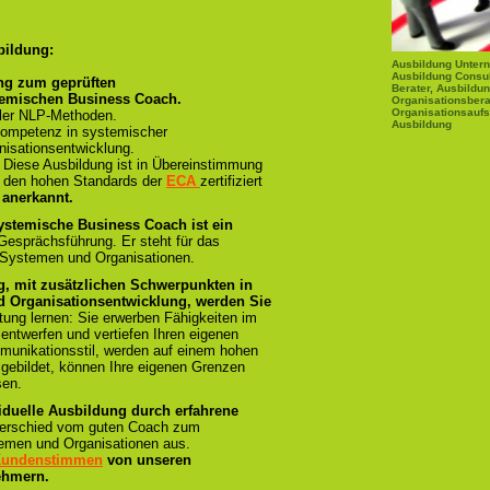
bildung:
Ausbildung Unter
Ausbildung Consu
ng zum geprüften
Berater, Ausbildu
temischen Business Coach.
Organisationsbera
Organisationsaufs
ller NLP-Methoden.
Ausbildung
ompetenz in systemischer
isationsentwicklung.
:
Diese Ausbildung ist in Übereinstimmung
und den hohen Standards der
ECA
zertifiziert
 anerkannt.
ystemische Business Coach ist ein
 Gesprächsführung. Er steht für das
 Systemen und Organisationen.
g, mit zusätzlichen Schwerpunkten in
 Organisationsentwicklung, werden Sie
tung lernen: Sie erwerben Fähigkeiten im
 entwerfen und vertiefen Ihren eigenen
munikationsstil, werden auf einem hohen
sgebildet, können Ihre eigenen Grenzen
sen.
iduelle Ausbildung durch erfahrene
terschied vom guten Coach zum
emen und Organisationen aus.
 Kundenstimmen
von unseren
ehmern.