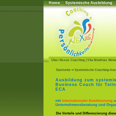
Home
Systemische Ausbildung
Über Nexus Coaching
|
Vita Matthias Web
Startseite
⇒ Systemische Coaching-Ausb
Ausbildung zum systemi
Business Coach für Teil
ECA
mit
internationaler Anerkennung
u
Unternehmensberatung und Organ
Die Vorteile und Differenzierung dies