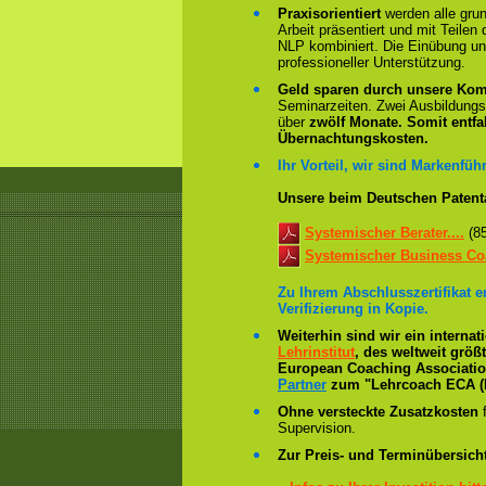
Praxisorientiert
werden alle gru
Arbeit präsentiert und mit Teile
NLP kombiniert. Die Einübung un
professioneller Unterstützung.
Geld sparen durch unsere Kom
Seminarzeiten. Zwei Ausbildung
über
zwölf Monate.
Somit entfa
Übernachtungskosten.
Ihr Vorteil, wir sind Markenführ
Unsere beim Deutschen Patent
Systemischer Berater....
(8
Systemischer Business Coa
Zu Ihrem Abschlusszertifikat 
Verifizierung in Kopie.
Weiterhin sind wir ein interna
Lehrinstitut
, des weltweit grö
European Coaching Association 
Partner
zum "Lehrcoach ECA (
Ohne versteckte Zusatzkosten
f
Supervision.
Zur Preis- und Terminübersicht