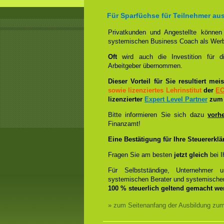
Für Sparfüchse für Teilnehmer au
Privatkunden und Angestellte könne
systemischen Business Coach als Wer
Oft
wird auch die Investition für 
Arbeitgeber übernommen.
Dieser Vorteil für Sie resultiert me
sowie lizenziertes Lehrinstitut
der
E
lizenzierter
Expert Level Partner
zum 
Bitte informieren Sie sich dazu
vorh
Finanzamt!
Eine Bestätigung für Ihre Steuererklä
Fragen Sie am besten
jetzt gleich
bei I
Für Selbstständige, Unternehmer 
systemischen Berater und systemische
100 % steuerlich geltend gemacht we
» zum Seitenanfang der Ausbildung zu