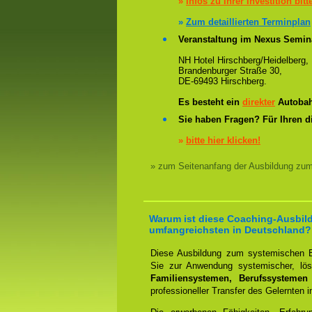
»
Infos zu Ihrer Investition bitt
»
Zum detaillierten Terminplan
Veranstaltung im Nexus Semin
NH Hotel Hirschberg/Heidelberg,
Brandenburger Straße 30,
DE-69493 Hirschberg.
Es besteht ein
direkter
Autobah
Sie haben Fragen? Für Ihren d
»
bitte hier klicken!
» zum Seitenanfang der Ausbildung zu
Warum ist diese Coaching-Ausbild
umfangreichsten in Deutschland?
Diese Ausbildung zum systemischen B
Sie zur Anwendung systemischer, lösu
Familiensystemen, Berufssystemen
professioneller Transfer des Gelernten i