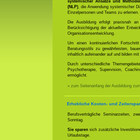
systemischer Ansätze und Methode
(NLP)
, die Anwendung systemischer Dia
Einzelpersonen und Teams zu erlernen.
Die Ausbildung erfolgt praxisnah an
Berücksichtigung der aktuellen Entwi
Organisationsentwicklung.
Um einen kontinuierlichen Fortschrit
Beratungsstils zu gewährleisten, bauen
inhaltlich aufeinander auf und bilden 
Durch unterschiedliche Themengebiet
Psychotherapie, Supervision, Coachin
ermöglicht.
» zum Seitenanfang der Ausbildung zu
Erhebliche Kosten- und Zeiterspar
Berufsverträgliche Seminarzeiten, 
Sonntag.
Sie sparen
sich zusätzliche Investitio
Urlaubstage.