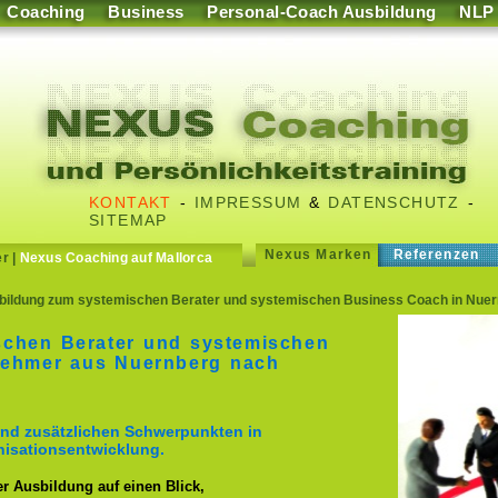
Coaching
Business
Personal-Coach Ausbildung
NLP
KONTAKT
-
IMPRESSUM
&
DATENSCHUTZ
-
SITEMAP
Nexus Marken
Referenzen
er
|
Nexus Coaching auf Mallorca
ildung zum systemischen Berater und systemischen Business Coach in Nuer
schen Berater und systemischen
nehmer aus Nuernberg nach
nd zusätzlichen Schwerpunkten in
isationsentwicklung.
er Ausbildung auf einen Blick,