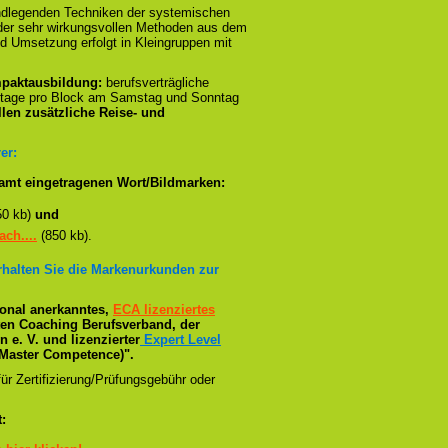
ndlegenden Techniken der systemischen
n der sehr wirkungsvollen Methoden aus dem
d Umsetzung erfolgt in Kleingruppen mit
paktausbildung:
berufsverträgliche
stage pro Block am Samstag und Sonntag
llen zusätzliche Reise- und
er:
amt eingetragenen Wort/Bildmarken:
50 kb)
und
ch....
(850 kb).
erhalten Sie die Markenurkunden zur
tional anerkanntes,
ECA lizenziertes
ßten Coaching Berufsverband, der
e. V. und lizenzierter
Expert Level
Master Competence)".
ür Zertifizierung/Prüfungsgebühr oder
: