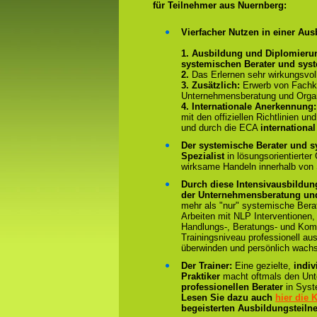
für Teilnehmer aus Nuernberg:
Vierfacher Nutzen in einer Aus
1. Ausbildung und Diplomieru
systemischen Berater und sys
2.
Das Erlernen sehr wirkungsvo
3. Zusätzlich:
Erwerb von Fachk
Unternehmensberatung und Organ
4.
Internationale Anerkennung
mit den offiziellen Richtlinien 
und durch die ECA
international
Der systemische Berater und s
Spezialist
in lösungsorientierter
wirksame Handeln innerhalb von
Durch diese Intensivausbildun
der Unternehmensberatung und
mehr als "nur" systemische Bera
Arbeiten mit NLP Interventionen,
Handlungs-, Beratungs- und Kom
Trainingsniveau professionell au
überwinden und persönlich wach
Der Trainer:
Eine gezielte,
indiv
Praktiker
macht oftmals den Un
professionellen Berater
in Syst
Lesen Sie dazu auch
hier die
begeisterten Ausbildungsteiln