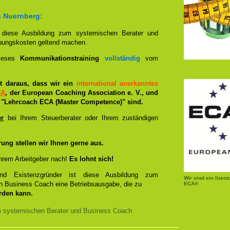
s Nuernberg:
n diese Ausbildung zum systemischen Berater und
bungskosten geltend machen.
dieses
Kommunikationstraining
vollständig
vom
ist daraus, dass wir ein
international anerkanntes
CA
, der European Coaching Association e. V., und
"Lehrcoach ECA (Master Competence)" sind.
er
bei Ihrem Steuerberater oder Ihrem zuständigen
rung stellen wir Ihnen gerne aus.
hrem Arbeitgeber nach!
Es lohnt sich!
und Existenzgründer ist diese Ausbildung zum
Wir sind ein lizen
n Business Coach eine Betriebsausgabe, die zu
ECA®
rden kann.
m systemischen Berater und Business Coach